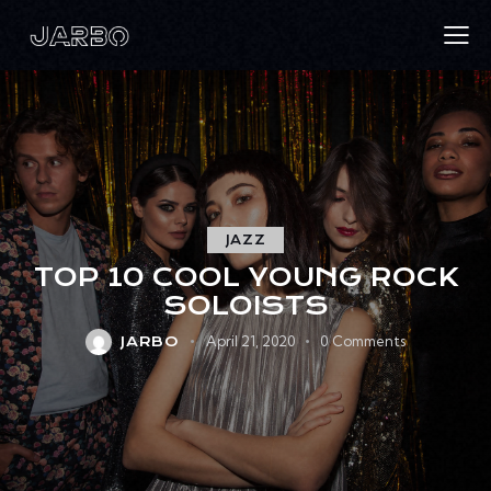
JAZZ
TOP 10 COOL YOUNG ROCK
SOLOISTS
April 21, 2020
0
Comments
JARBO