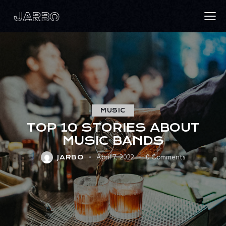
MUSIC
TOP 10 STORIES ABOUT
MUSIC BANDS
April 7, 2022
0
Comments
JARBO